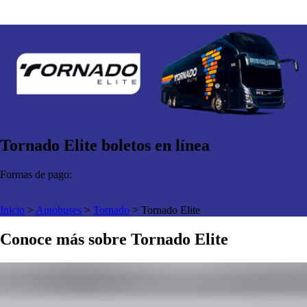
Tornado Elite boletos en línea
Formas de pago:
Inicio
>
Autobuses
>
Tornado
>
Tornado Elite
Conoce más sobre Tornado Elite