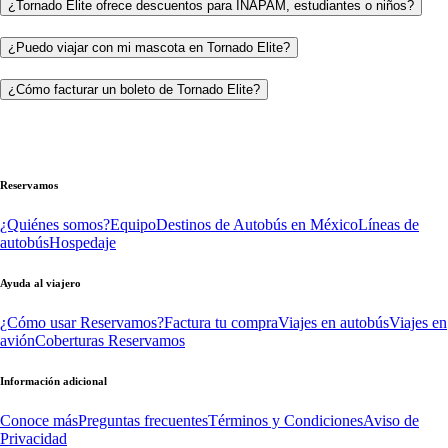
¿Tornado Elite ofrece descuentos para INAPAM, estudiantes o niños?
¿Puedo viajar con mi mascota en Tornado Elite?
¿Cómo facturar un boleto de Tornado Elite?
Reservamos
¿Quiénes somos?
Equipo
Destinos de Autobús en México
Líneas de
autobús
Hospedaje
Ayuda al viajero
¿Cómo usar Reservamos?
Factura tu compra
Viajes en autobús
Viajes en
avión
Coberturas Reservamos
Información adicional
Conoce más
Preguntas frecuentes
Términos y Condiciones
Aviso de
Privacidad