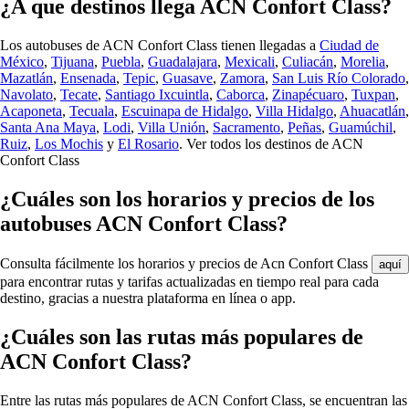
¿A que destinos llega ACN Confort Class?
Los autobuses de ACN Confort Class tienen llegadas a
Ciudad de
México
,
Tijuana
,
Puebla
,
Guadalajara
,
Mexicali
,
Culiacán
,
Morelia
,
Mazatlán
,
Ensenada
,
Tepic
,
Guasave
,
Zamora
,
San Luis Río Colorado
,
Navolato
,
Tecate
,
Santiago Ixcuintla
,
Caborca
,
Zinapécuaro
,
Tuxpan
,
Acaponeta
,
Tecuala
,
Escuinapa de Hidalgo
,
Villa Hidalgo
,
Ahuacatlán
,
Santa Ana Maya
,
Lodi
,
Villa Unión
,
Sacramento
,
Peñas
,
Guamúchil
,
Ruiz
,
Los Mochis
y
El Rosario
.
Ver todos los destinos de ACN
Confort Class
¿Cuáles son los horarios y precios de los
autobuses ACN Confort Class?
Consulta fácilmente los horarios y precios de Acn Confort Class
aquí
para encontrar rutas y tarifas actualizadas en tiempo real para cada
destino, gracias a nuestra plataforma en línea o app.
¿Cuáles son las rutas más populares de
ACN Confort Class?
Entre las rutas más populares de ACN Confort Class, se encuentran las