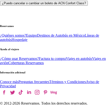
¿Puedo cancelar o cambiar un boleto de ACN Confort Class?
Reservamos
¿Quiénes somos?
Equipo
Destinos de Autobús en México
Líneas de
autobús
Hospedaje
Ayuda al viajero
¿Cómo usar Reservamos?
Factura tu compra
Viajes en autobús
Viajes en
avión
Coberturas Reservamos
Información adicional
Conoce más
Preguntas frecuentes
Términos y Condiciones
Aviso de
Privacidad
© 2012-
2026
Reservamos. Todos los derechos reservados.