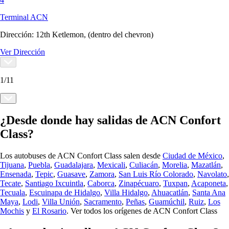
Terminal ACN
Dirección:
12th Ketlemon, (dentro del chevron)
Ver Dirección
1
/
11
¿Desde donde hay salidas de ACN Confort
Class?
Los autobuses de ACN Confort Class salen desde
Ciudad de México
,
Tijuana
,
Puebla
,
Guadalajara
,
Mexicali
,
Culiacán
,
Morelia
,
Mazatlán
,
Ensenada
,
Tepic
,
Guasave
,
Zamora
,
San Luis Río Colorado
,
Navolato
,
Tecate
,
Santiago Ixcuintla
,
Caborca
,
Zinapécuaro
,
Tuxpan
,
Acaponeta
,
Tecuala
,
Escuinapa de Hidalgo
,
Villa Hidalgo
,
Ahuacatlán
,
Santa Ana
Maya
,
Lodi
,
Villa Unión
,
Sacramento
,
Peñas
,
Guamúchil
,
Ruiz
,
Los
Mochis
y
El Rosario
.
Ver todos los orígenes de ACN Confort Class