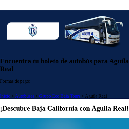
Encuentra tu boleto de autobús para Aguila
Real
Formas de pago:
Inicio
>
Autobuses
>
Grupo Eco Baja Tours
>
Aguila Real
¡Descubre Baja California con Águila Real!