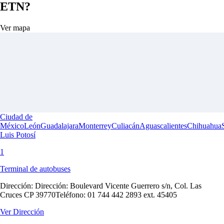
ETN?
Ver mapa
Ciudad de
México
León
Guadalajara
Monterrey
Culiacán
Aguascalientes
Chihuahua
Luis Potosí
1
Terminal de autobuses
Dirección:
Dirección: Boulevard Vicente Guerrero s/n, Col. Las
Cruces CP 39770Teléfono: 01 744 442 2893 ext. 45405
Ver Dirección