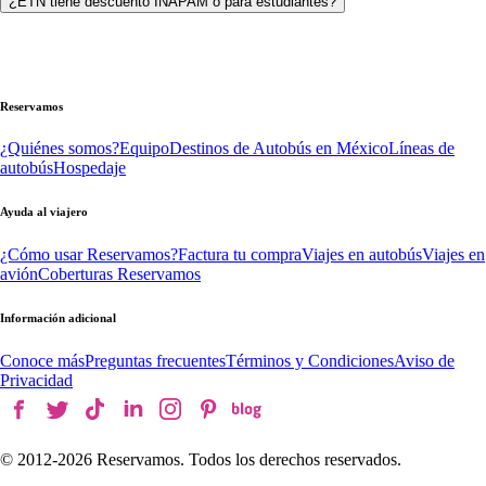
¿ETN tiene descuento INAPAM o para estudiantes?
Reservamos
¿Quiénes somos?
Equipo
Destinos de Autobús en México
Líneas de
autobús
Hospedaje
Ayuda al viajero
¿Cómo usar Reservamos?
Factura tu compra
Viajes en autobús
Viajes en
avión
Coberturas Reservamos
Información adicional
Conoce más
Preguntas frecuentes
Términos y Condiciones
Aviso de
Privacidad
© 2012-
2026
Reservamos. Todos los derechos reservados.