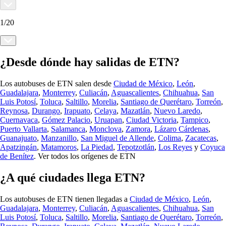
1
/
20
¿Desde dónde hay salidas de ETN?
Los autobuses de ETN salen desde
Ciudad de México
,
León
,
Guadalajara
,
Monterrey
,
Culiacán
,
Aguascalientes
,
Chihuahua
,
San
Luis Potosí
,
Toluca
,
Saltillo
,
Morelia
,
Santiago de Querétaro
,
Torreón
,
Reynosa
,
Durango
,
Irapuato
,
Celaya
,
Mazatlán
,
Nuevo Laredo
,
Cuernavaca
,
Gómez Palacio
,
Uruapan
,
Ciudad Victoria
,
Tampico
,
Puerto Vallarta
,
Salamanca
,
Monclova
,
Zamora
,
Lázaro Cárdenas
,
Guanajuato
,
Manzanillo
,
San Miguel de Allende
,
Colima
,
Zacatecas
,
Apatzingán
,
Matamoros
,
La Piedad
,
Tepotzotlán
,
Los Reyes
y
Coyuca
de Benítez
.
Ver todos los orígenes de ETN
¿A qué ciudades llega ETN?
Los autobuses de ETN tienen llegadas a
Ciudad de México
,
León
,
Guadalajara
,
Monterrey
,
Culiacán
,
Aguascalientes
,
Chihuahua
,
San
Luis Potosí
,
Toluca
,
Saltillo
,
Morelia
,
Santiago de Querétaro
,
Torreón
,