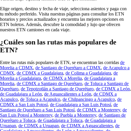
Elige origen, destino y fecha de viaje, selecciona asientos y paga con
tu método preferido. Visita nuestras páginas para consultar los ETN
horarios y precios actualizados y encuentra las mejores opciones en
ETN boletos. Además, descubre la comodidad y lujo que ofrecen
nuestros ETN camiones en cada viaje.
¿Cuáles son las rutas más populares de
ETN?
Entre las rutas más populares de ETN, se encuentran las corridas
de
Morelia a CDMX
,
de Santiago de Querétaro a CDMX
,
de Acapulco a
CDMX
,
de CDMX a Guadalajara
,
de Colima a Guadalajara
,
de
Morelia a Guadalajara
,
de CDMX a Morelia
,
de Guadalajara a
Morelia
,
de CDMX a Santiago de Querétaro
,
de Toluca a Santiago de
Querétaro
,
de Tepotzotlán a Santiago de Querétaro
,
de CDMX a León
,
de Guadalajara a León
,
de Aguascalientes a León
,
de CDMX a
Acapulco
,
de Toluca a Acapulco
,
de Chilpancingo a Acapulco
,
de
CDMX a San Luis Potosí
,
de Guadalajara a San Luis Potosí
,
de
Santiago de Querétaro a San Luis Potosí
,
de CDMX a Monterrey
,
de
San Luis Potosí a Monterrey
,
de Puebla a Monterrey
,
de Santiago de
Querétaro a Toluca
,
de Guadalajara a Toluca
,
de Guadalajara a
Uruapan
,
de CDMX a Uruapan
,
de CDMX a Aguascalientes
,
de
Guadalajara a Aguascalientes
,
de León a Aguascalientes
,
de