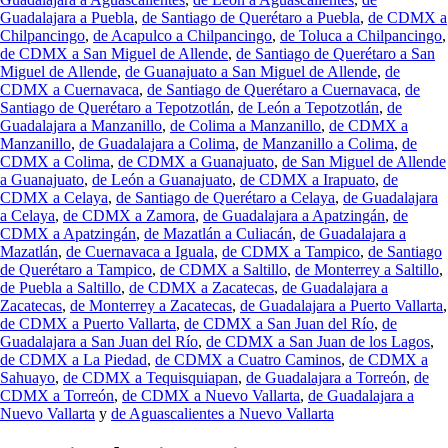
Guadalajara a Puebla
,
de Santiago de Querétaro a Puebla
,
de CDMX a
Chilpancingo
,
de Acapulco a Chilpancingo
,
de Toluca a Chilpancingo
,
de CDMX a San Miguel de Allende
,
de Santiago de Querétaro a San
Miguel de Allende
,
de Guanajuato a San Miguel de Allende
,
de
CDMX a Cuernavaca
,
de Santiago de Querétaro a Cuernavaca
,
de
Santiago de Querétaro a Tepotzotlán
,
de León a Tepotzotlán
,
de
Guadalajara a Manzanillo
,
de Colima a Manzanillo
,
de CDMX a
Manzanillo
,
de Guadalajara a Colima
,
de Manzanillo a Colima
,
de
CDMX a Colima
,
de CDMX a Guanajuato
,
de San Miguel de Allende
a Guanajuato
,
de León a Guanajuato
,
de CDMX a Irapuato
,
de
CDMX a Celaya
,
de Santiago de Querétaro a Celaya
,
de Guadalajara
a Celaya
,
de CDMX a Zamora
,
de Guadalajara a Apatzingán
,
de
CDMX a Apatzingán
,
de Mazatlán a Culiacán
,
de Guadalajara a
Mazatlán
,
de Cuernavaca a Iguala
,
de CDMX a Tampico
,
de Santiago
de Querétaro a Tampico
,
de CDMX a Saltillo
,
de Monterrey a Saltillo
,
de Puebla a Saltillo
,
de CDMX a Zacatecas
,
de Guadalajara a
Zacatecas
,
de Monterrey a Zacatecas
,
de Guadalajara a Puerto Vallarta
,
de CDMX a Puerto Vallarta
,
de CDMX a San Juan del Río
,
de
Guadalajara a San Juan del Río
,
de CDMX a San Juan de los Lagos
,
de CDMX a La Piedad
,
de CDMX a Cuatro Caminos
,
de CDMX a
Sahuayo
,
de CDMX a Tequisquiapan
,
de Guadalajara a Torreón
,
de
CDMX a Torreón
,
de CDMX a Nuevo Vallarta
,
de Guadalajara a
Nuevo Vallarta
y
de Aguascalientes a Nuevo Vallarta