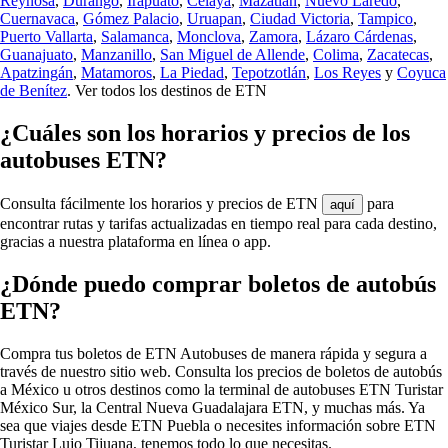
Reynosa
,
Durango
,
Irapuato
,
Celaya
,
Mazatlán
,
Nuevo Laredo
,
Cuernavaca
,
Gómez Palacio
,
Uruapan
,
Ciudad Victoria
,
Tampico
,
Puerto Vallarta
,
Salamanca
,
Monclova
,
Zamora
,
Lázaro Cárdenas
,
Guanajuato
,
Manzanillo
,
San Miguel de Allende
,
Colima
,
Zacatecas
,
Apatzingán
,
Matamoros
,
La Piedad
,
Tepotzotlán
,
Los Reyes
y
Coyuca
de Benítez
.
Ver todos los destinos de ETN
¿Cuáles son los horarios y precios de los
autobuses ETN?
Consulta fácilmente los horarios y precios de ETN
para
aquí
encontrar rutas y tarifas actualizadas en tiempo real para cada destino,
gracias a nuestra plataforma en línea o app.
¿Dónde puedo comprar boletos de autobús
ETN?
Compra tus boletos de ETN Autobuses de manera rápida y segura a
través de nuestro sitio web. Consulta los precios de boletos de autobús
a México u otros destinos como la terminal de autobuses ETN Turistar
México Sur, la Central Nueva Guadalajara ETN, y muchas más. Ya
sea que viajes desde ETN Puebla o necesites información sobre ETN
Turistar Lujo Tijuana, tenemos todo lo que necesitas.