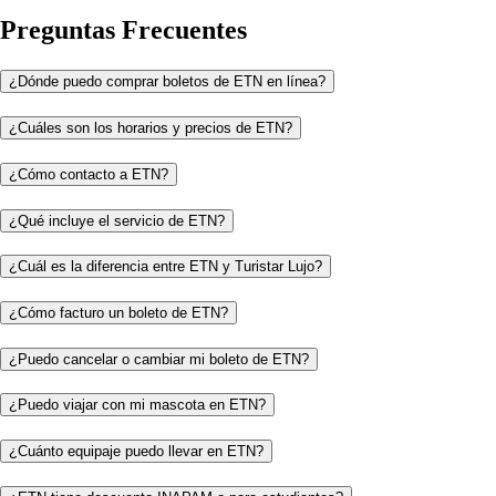
Preguntas Frecuentes
¿Dónde puedo comprar boletos de ETN en línea?
¿Cuáles son los horarios y precios de ETN?
¿Cómo contacto a ETN?
¿Qué incluye el servicio de ETN?
¿Cuál es la diferencia entre ETN y Turistar Lujo?
¿Cómo facturo un boleto de ETN?
¿Puedo cancelar o cambiar mi boleto de ETN?
¿Puedo viajar con mi mascota en ETN?
¿Cuánto equipaje puedo llevar en ETN?