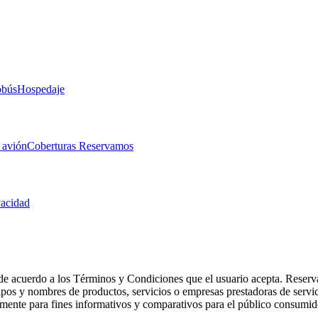
obús
Hospedaje
 avión
Coberturas Reservamos
vacidad
de acuerdo a los Términos y Condiciones que el usuario acepta. Reserva
otipos y nombres de productos, servicios o empresas prestadoras de serv
camente para fines informativos y comparativos para el público consumid