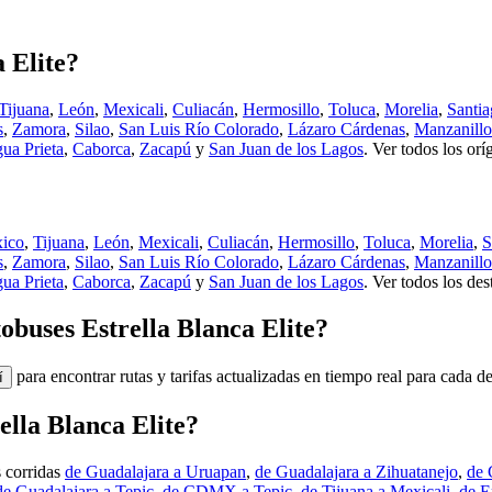
 Elite?
Tijuana
,
León
,
Mexicali
,
Culiacán
,
Hermosillo
,
Toluca
,
Morelia
,
Santia
s
,
Zamora
,
Silao
,
San Luis Río Colorado
,
Lázaro Cárdenas
,
Manzanillo
ua Prieta
,
Caborca
,
Zacapú
y
San Juan de los Lagos
.
Ver todos los orí
xico
,
Tijuana
,
León
,
Mexicali
,
Culiacán
,
Hermosillo
,
Toluca
,
Morelia
,
S
s
,
Zamora
,
Silao
,
San Luis Río Colorado
,
Lázaro Cárdenas
,
Manzanillo
ua Prieta
,
Caborca
,
Zacapú
y
San Juan de los Lagos
.
Ver todos los des
tobuses Estrella Blanca Elite?
para encontrar rutas y tarifas actualizadas en tiempo real para cada de
í
ella Blanca Elite?
s corridas
de Guadalajara a Uruapan
,
de Guadalajara a Zihuatanejo
,
de 
de Guadalajara a Tepic
,
de CDMX a Tepic
,
de Tijuana a Mexicali
,
de E