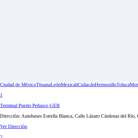
Ciudad de México
Tijuana
León
Mexicali
Culiacán
Hermosillo
Toluca
Mor
1
Terminal Puerto Peñasco GEB
Dirección:
Autobuses Estrella Blanca, Calle Lázaro Cárdenas del Río,
Ver Dirección
2