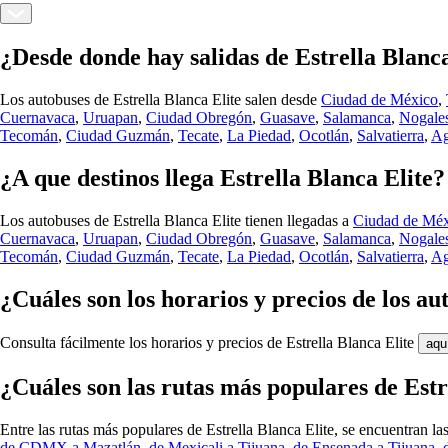
¿Desde donde hay salidas de Estrella Blanca
Los autobuses de Estrella Blanca Elite salen desde
Ciudad de México
,
Cuernavaca
,
Uruapan
,
Ciudad Obregón
,
Guasave
,
Salamanca
,
Nogale
Tecomán
,
Ciudad Guzmán
,
Tecate
,
La Piedad
,
Ocotlán
,
Salvatierra
,
Ag
¿A que destinos llega Estrella Blanca Elite?
Los autobuses de Estrella Blanca Elite tienen llegadas a
Ciudad de Mé
Cuernavaca
,
Uruapan
,
Ciudad Obregón
,
Guasave
,
Salamanca
,
Nogale
Tecomán
,
Ciudad Guzmán
,
Tecate
,
La Piedad
,
Ocotlán
,
Salvatierra
,
Ag
¿Cuáles son los horarios y precios de los au
Consulta fácilmente los horarios y precios de Estrella Blanca Elite
aqu
¿Cuáles son las rutas más populares de Estr
Entre las rutas más populares de Estrella Blanca Elite, se encuentran la
de CDMX a Mazatlán
,
de Mexicali a Tijuana
,
de Ensenada a Tijuana
,