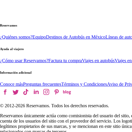
Reservamos
¿Quiénes somos?
Equipo
Destinos de Autobús en México
Líneas de aut
Ayuda al viajero
¿Cómo usar Reservamos?
Factura tu compra
Viajes en autobús
Viajes en
Información adicional
Conoce más
Preguntas frecuentes
Términos y Condiciones
Aviso de Pri
© 2012-
2026
Reservamos. Todos los derechos reservados.
Reservamos únicamente actúa como comisionista del usuario del sitio, 
cuenta de los usuarios del sitio con el proveedor del servicio. Los log
legítimos propietarios de sus marcas, y se mencionan en este sitio úni
relacionados con marcas de terceros.