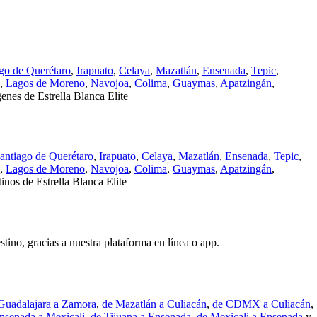
go de Querétaro
,
Irapuato
,
Celaya
,
Mazatlán
,
Ensenada
,
Tepic
,
,
Lagos de Moreno
,
Navojoa
,
Colima
,
Guaymas
,
Apatzingán
,
genes de Estrella Blanca Elite
antiago de Querétaro
,
Irapuato
,
Celaya
,
Mazatlán
,
Ensenada
,
Tepic
,
,
Lagos de Moreno
,
Navojoa
,
Colima
,
Guaymas
,
Apatzingán
,
tinos de Estrella Blanca Elite
stino, gracias a nuestra plataforma en línea o app.
Guadalajara a Zamora
,
de Mazatlán a Culiacán
,
de CDMX a Culiacán
,
nsenada a Mexicali
,
de Tijuana a Ensenada
,
de Mexicali a Ensenada
y