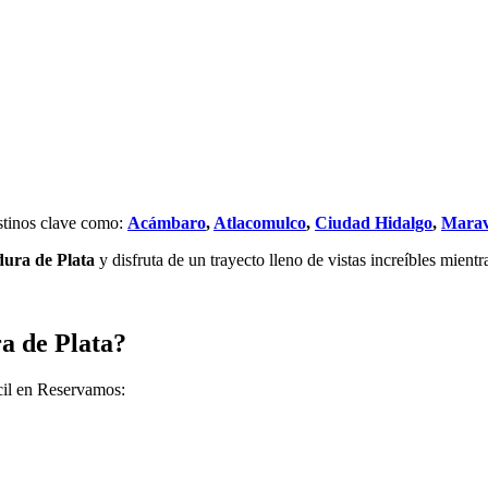
stinos clave como:
Acámbaro
,
Atlacomulco
,
Ciudad Hidalgo
,
Marav
dura de Plata
y disfruta de un trayecto lleno de vistas increíbles mient
a de Plata?
cil en Reservamos: