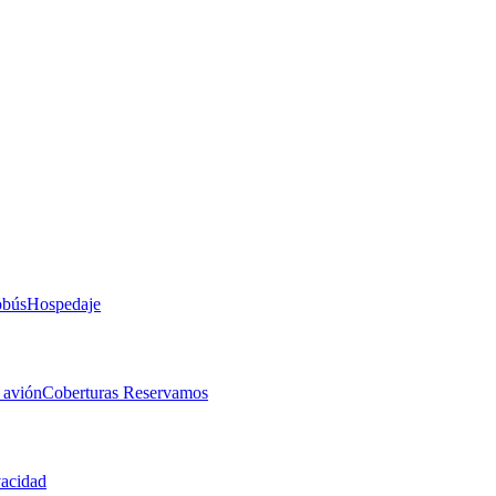
obús
Hospedaje
 avión
Coberturas Reservamos
vacidad