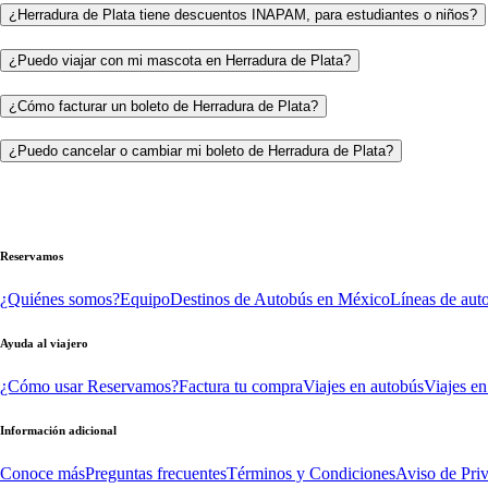
¿Herradura de Plata tiene descuentos INAPAM, para estudiantes o niños?
¿Puedo viajar con mi mascota en Herradura de Plata?
¿Cómo facturar un boleto de Herradura de Plata?
¿Puedo cancelar o cambiar mi boleto de Herradura de Plata?
Reservamos
¿Quiénes somos?
Equipo
Destinos de Autobús en México
Líneas de aut
Ayuda al viajero
¿Cómo usar Reservamos?
Factura tu compra
Viajes en autobús
Viajes en
Información adicional
Conoce más
Preguntas frecuentes
Términos y Condiciones
Aviso de Pri