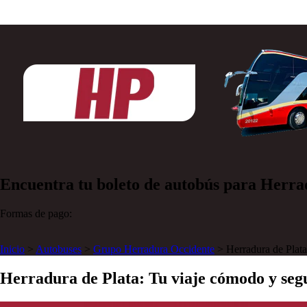
Encuentra tu boleto de autobús para Herra
Formas de pago:
Inicio
>
Autobuses
>
Grupo Herradura Occidente
>
Herradura de Plata
Herradura de Plata: Tu viaje cómodo y seg