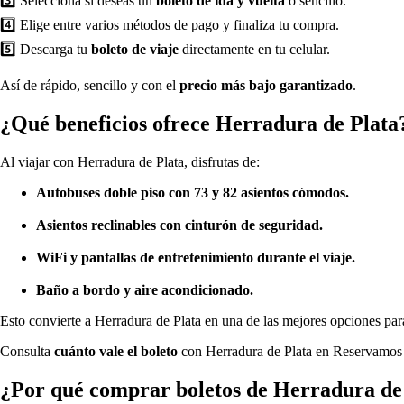
3️⃣ Selecciona si deseas un
boleto de ida y vuelta
o sencillo.
4️⃣ Elige entre varios métodos de pago y finaliza tu compra.
5️⃣ Descarga tu
boleto de viaje
directamente en tu celular.
Así de rápido, sencillo y con el
precio más bajo garantizado
.
¿Qué beneficios ofrece Herradura de Plata
Al viajar con Herradura de Plata, disfrutas de:
Autobuses doble piso con 73 y 82 asientos cómodos.
Asientos reclinables con cinturón de seguridad.
WiFi y pantallas de entretenimiento durante el viaje.
Baño a bordo y aire acondicionado.
Esto convierte a Herradura de Plata en una de las mejores opciones pa
Consulta
cuánto vale el boleto
con Herradura de Plata en Reservamos 
¿Por qué comprar boletos de Herradura de