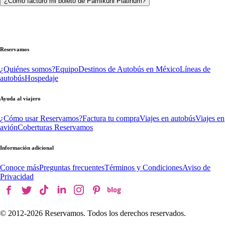
¿Cómo facturo mi boleto de Parhíkuni Platinum?
Reservamos
¿Quiénes somos?
Equipo
Destinos de Autobús en México
Líneas de
autobús
Hospedaje
Ayuda al viajero
¿Cómo usar Reservamos?
Factura tu compra
Viajes en autobús
Viajes en
avión
Coberturas Reservamos
Información adicional
Conoce más
Preguntas frecuentes
Términos y Condiciones
Aviso de
Privacidad
© 2012-
2026
Reservamos. Todos los derechos reservados.