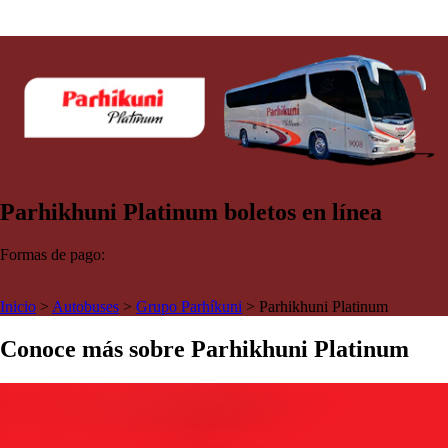
Parhikhuni Platinum boletos en línea
Formas de pago:
Inicio
>
Autobuses
>
Grupo Parhíkuni
>
Parhikhuni Platinum
Conoce más sobre Parhikhuni Platinum