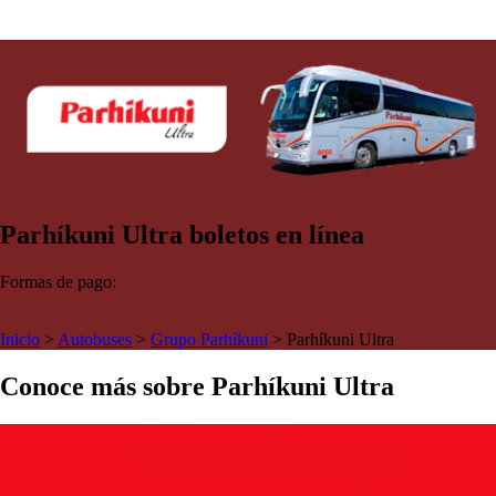
Parhíkuni Ultra boletos en línea
Formas de pago:
Inicio
>
Autobuses
>
Grupo Parhíkuni
>
Parhíkuni Ultra
Conoce más sobre Parhíkuni Ultra