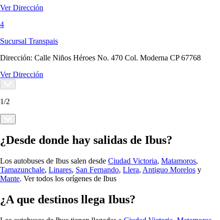
Ver Dirección
4
Sucursal Transpais
Dirección:
Calle Niños Héroes No. 470 Col. Moderna CP 67768
Ver Dirección
1
/
2
¿Desde donde hay salidas de Ibus?
Los autobuses de Ibus salen desde
Ciudad Victoria
,
Matamoros
,
Tamazunchale
,
Linares
,
San Fernando
,
Llera
,
Antiguo Morelos
y
Mante
.
Ver todos los orígenes de Ibus
¿A que destinos llega Ibus?