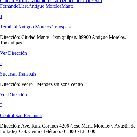
Ciudad Victoria
Matamoros
Tamazunchale
Linares
San
Fernando
Llera
Antiguo Morelos
Mante
1
Terminal Antiguo Morelos Transpais
Dirección:
Ciudad Mante - Ixmiquilpan, 89960 Antiguo Morelos,
Tamaulipas
Ver Dirección
2
Sucursal Transpais
Dirección:
Pedro J Mendez s/n zona centro
Ver Dirección
3
Central San Fernando
Dirección:
Ave. Ruiz Cortines #206 (José María Morelos y Agustín de
Iturbide), Col. Centro Teléfono: 01 800 713 1000