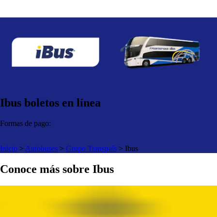
Ibus boletos en línea
Formas de pago:
Inicio
>
Autobuses
>
Grupo Transpaís
>
Ibus
Conoce más sobre Ibus