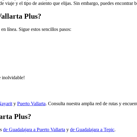
cha de viaje y el tipo de asiento que elijas. Sin embargo, puedes encon
allarta Plus?
en línea. Sigue estos sencillos pasos:
 inolvidable!
Nayarit
y
Puerto Vallarta
. Consulta nuestra amplia red de rutas y encuent
arta Plus?
as
de Guadalajara a Puerto Vallarta
y
de Guadalajara a Tepic
.