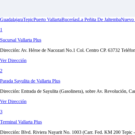
Guadalajara
Tepic
Puerto Vallarta
Bucerías
La Peñita De Jaltemba
Nuevo 
1
Sucursal Vallarta Plus
Dirección:
Av. Héroe de Nacozari No.1 Col. Centro CP. 63732 Teléfon
Ver Dirección
2
Parada Sayulita de Vallarta Plus
Dirección:
Entrada de Sayulita (Gasolinera), sobre Av. Revolución, Carr
Ver Dirección
3
Terminal Vallarta Plus
Dirección:
Blvd. Riviera Nayarit No. 1003 (Carr. Fed. KM 200 Tepic -